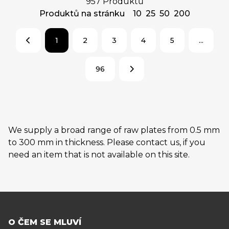
957 Produktů
Produktů na stránku
10
25
50
200
1
2
3
4
5
...
96
We supply a broad range of raw plates from 0.5 mm
to 300 mm in thickness. Please contact us, if you
need an item that is not available on this site.
O ČEM SE MLUVÍ