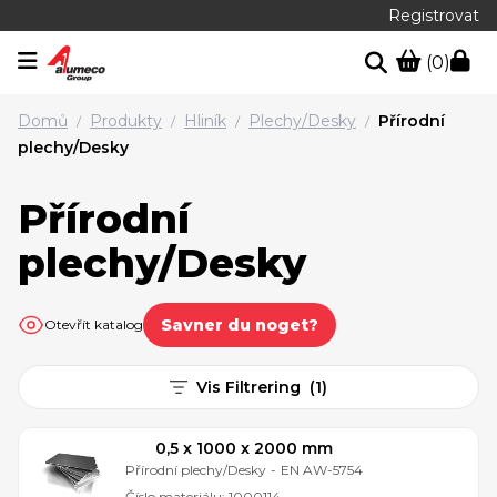
Registrovat
(0)
Domů
Produkty
Hliník
Plechy/Desky
Přírodní
/
/
/
/
plechy/Desky
Přírodní
plechy/Desky
Savner du noget?
Otevřít katalog
Vis Filtrering
(
1
)
0,5 x 1000 x 2000 mm
Přírodní plechy/Desky
-
EN AW-5754
Číslo materiálu:
1000114