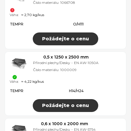
Číslo materiálu:
1066708
Váha:
≈ 2,70 kg/kus
TEMPR
O/H111
Požádejte o cenu
0,5 x 1250 x 2500 mm
Přírodní plechy/Desky
-
EN AW-1050A
Číslo materiálu:
1000009
Váha:
≈ 4,22 kg/kus
TEMPR
H14/H24
Požádejte o cenu
0,6 x 1000 x 2000 mm
Přírodní plechy/Desky
-
EN AW-5754