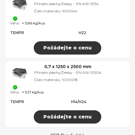
Přírodní plechy/Desky
-
EN AW-5754
Číslo materiálu:
1000144
Váha:
≈ 5,86 kg/kus
TEMPR
H22
Požádejte o cenu
0,7 x 1250 x 2500 mm
Přírodní plechy/Desky
-
EN AW-1050A
Číslo materiálu:
1000018
Váha:
≈ 5,91 kg/kus
TEMPR
H14/H24
Požádejte o cenu