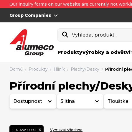
Our inquiry forms on our website are currently not worki
Group Companies
Vyhledat produkt...
Produkty
Výrobky a odvětví
Domů
Produkty
Hliník
Plechy/Desky
Přírodní pl
/
/
/
/
Přírodní plechy/Desk
Dostupnost
Slitina
Tloušťka
:
EN AW-5083
Vymazat všechno