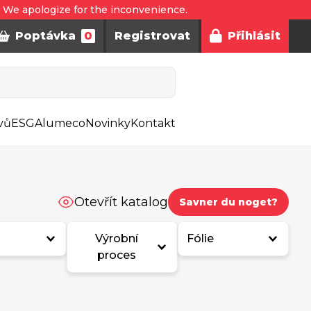
. We apologize for the inconvenience.
Poptávka
0
Registrovat
Přihlásit
vů
ESG
Alumeco
Novinky
Kontakt
Otevřít katalog
Savner du noget?
Výrobní
Fólie
proces