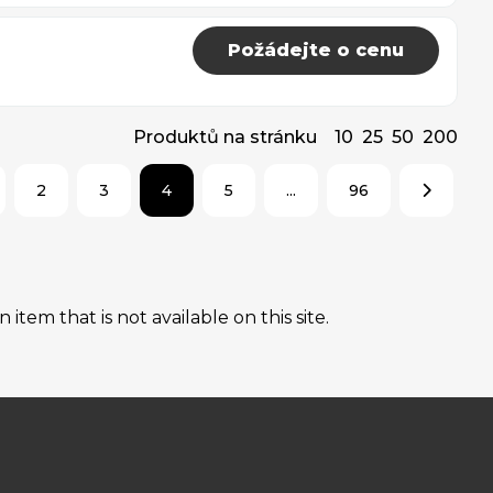
Požádejte o cenu
Produktů na stránku
10
25
50
200
2
3
4
5
...
96
tem that is not available on this site.