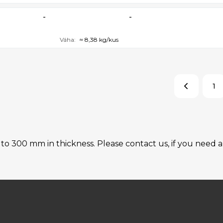
-
-
Váha:
≈ 8,38 kg/kus
1
 300 mm in thickness. Please contact us, if you need an i