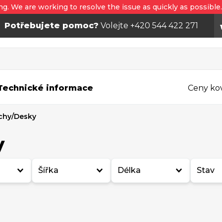
ng. We are working to resolve the issue as quickly as possible
Potřebujete pomoc?
Volejte +420 544 422 271
Technické informace
Ceny ko
echy/Desky
y
Šířka
Délka
Stav