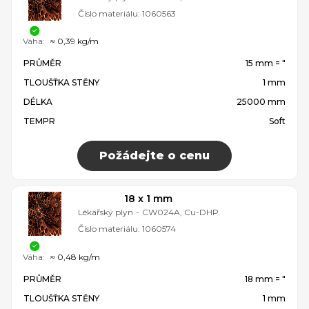
Číslo materiálu:
1060563
Váha:
≈ 0,39 kg/m
PRŮMĚR
15 mm = ″
TLOUŠŤKA STĚNY
1 mm
DÉLKA
25000 mm
TEMPR
Soft
Požádejte o cenu
18 x 1 mm
Lékařský plyn
-
CW024A, Cu-DHP
Číslo materiálu:
1060574
Váha:
≈ 0,48 kg/m
PRŮMĚR
18 mm = ″
TLOUŠŤKA STĚNY
1 mm