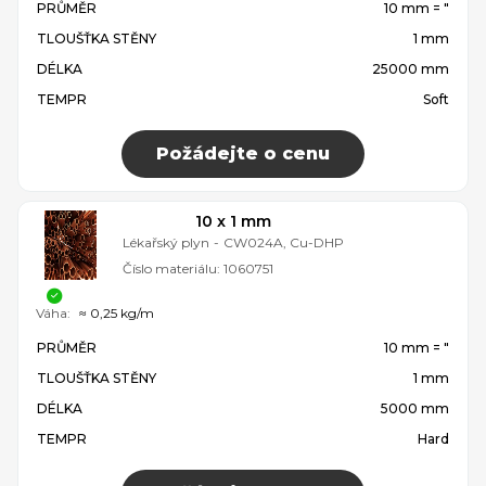
PRŮMĚR
10 mm = ″
TLOUŠŤKA STĚNY
1 mm
DÉLKA
25000 mm
TEMPR
Soft
Požádejte o cenu
10 x 1 mm
Lékařský plyn
-
CW024A, Cu-DHP
Číslo materiálu:
1060751
Váha:
≈ 0,25 kg/m
PRŮMĚR
10 mm = ″
TLOUŠŤKA STĚNY
1 mm
DÉLKA
5000 mm
TEMPR
Hard