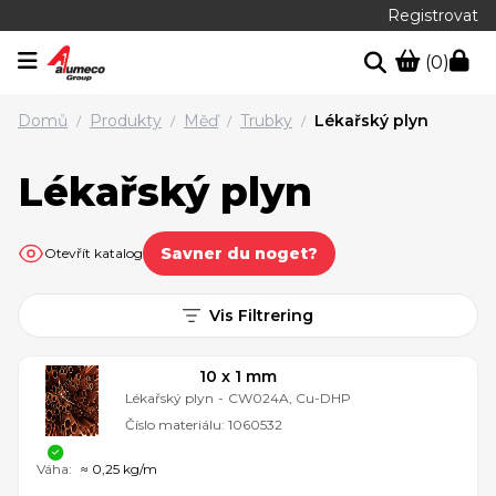
Registrovat
(0)
Domů
Produkty
Měď
Trubky
Lékařský plyn
/
/
/
/
Lékařský plyn
Savner du noget?
Otevřít katalog
Vis Filtrering
10 x 1 mm
Lékařský plyn
-
CW024A, Cu-DHP
Číslo materiálu:
1060532
Váha:
≈ 0,25 kg/m