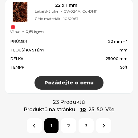
22 x 1 mm
Lékařský plyn
-
CW024A, Cu-DHP
Číslo materiálu:
1062963
Váha:
≈ 0,59 kg/m
PRŮMĚR
22 mm = ″
TLOUŠŤKA STĚNY
1 mm
DÉLKA
25000 mm
TEMPR
Soft
Požádejte o cenu
23 Produktů
Produktů na stránku
10
25
50
Vše
1
2
3