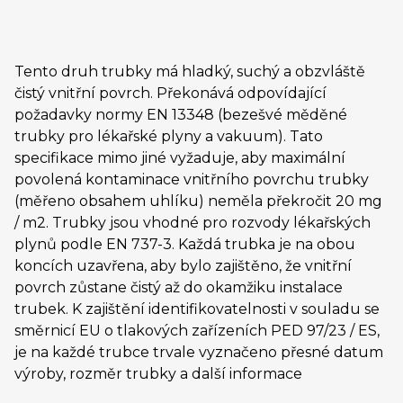
Tento druh trubky má hladký, suchý a obzvláště
čistý vnitřní povrch. Překonává odpovídající
požadavky normy EN 13348 (bezešvé měděné
trubky pro lékařské plyny a vakuum). Tato
specifikace mimo jiné vyžaduje, aby maximální
povolená kontaminace vnitřního povrchu trubky
(měřeno obsahem uhlíku) neměla překročit 20 mg
/ m2. Trubky jsou vhodné pro rozvody lékařských
plynů podle EN 737-3. Každá trubka je na obou
koncích uzavřena, aby bylo zajištěno, že vnitřní
povrch zůstane čistý až do okamžiku instalace
trubek. K zajištění identifikovatelnosti v souladu se
směrnicí EU o tlakových zařízeních PED 97/23 / ES,
je na každé trubce trvale vyznačeno přesné datum
výroby, rozměr trubky a další informace