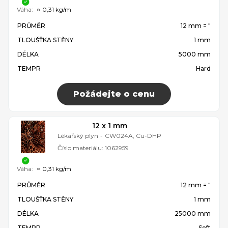
Váha:
≈ 0,31 kg/m
PRŮMĚR
12 mm = ″
TLOUŠŤKA STĚNY
1 mm
DÉLKA
5000 mm
TEMPR
Hard
Požádejte o cenu
12 x 1 mm
Lékařský plyn
-
CW024A, Cu-DHP
Číslo materiálu:
1062959
Váha:
≈ 0,31 kg/m
PRŮMĚR
12 mm = ″
TLOUŠŤKA STĚNY
1 mm
DÉLKA
25000 mm
TEMPR
Soft