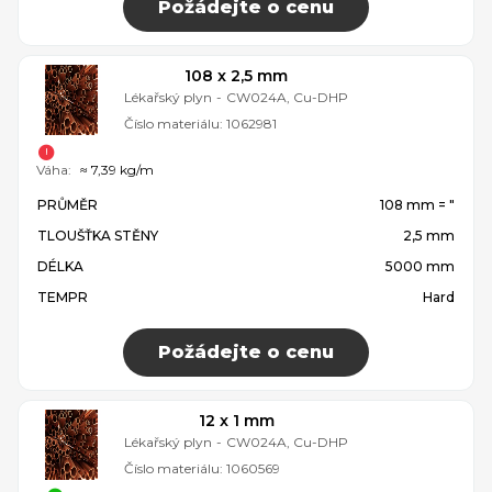
Požádejte o cenu
108 x 2,5 mm
Lékařský plyn
-
CW024A, Cu-DHP
Číslo materiálu:
1062981
Váha:
≈ 7,39 kg/m
PRŮMĚR
108 mm = ″
TLOUŠŤKA STĚNY
2,5 mm
DÉLKA
5000 mm
TEMPR
Hard
Požádejte o cenu
12 x 1 mm
Lékařský plyn
-
CW024A, Cu-DHP
Číslo materiálu:
1060569