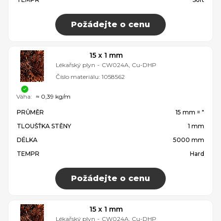
Požádejte o cenu
15 x 1 mm
Lékařský plyn
-
CW024A, Cu-DHP
Číslo materiálu:
1058562
Váha:
≈ 0,39 kg/m
PRŮMĚR
15 mm = ″
TLOUŠŤKA STĚNY
1 mm
DÉLKA
5000 mm
TEMPR
Hard
Požádejte o cenu
15 x 1 mm
Lékařský plyn
-
CW024A, Cu-DHP