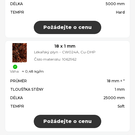
DÉLKA
5000 mm
TEMPR
Hard
Požádejte o cenu
18 x 1 mm
Lékařský plyn
-
CW024A, Cu-DHP
Číslo materiálu:
1062962
Váha:
≈ 0,48 kg/m
PRŮMĚR
18 mm = ″
TLOUŠŤKA STĚNY
1 mm
DÉLKA
25000 mm
TEMPR
Soft
Požádejte o cenu