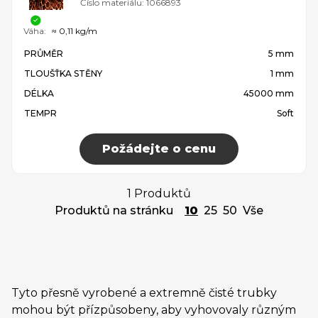
Číslo materiálu:
1066893
Váha:
≈ 0,11 kg/m
PRŮMĚR
5 mm
TLOUŠŤKA STĚNY
1 mm
DÉLKA
45000 mm
TEMPR
Soft
Požádejte o cenu
1 Produktů
Produktů na stránku
10
25
50
Vše
Tyto přesně vyrobené a extremně čisté trubky
mohou být přízpůsobeny, aby vyhovovaly různým