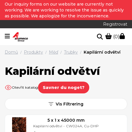
Our inquiry forms on our website are currently not
working. We are working to resolve the issue as quickly
as possible. We apologize for the inconvenience.
Registrovat
(0)
Domů
Produkty
Měď
Trubky
Kapilární odvětví
/
/
/
/
Kapilární odvětví
Savner du noget?
Otevřít katalog
Vis Filtrering
5 x 1 x 45000 mm
Kapilární odvětví
-
CW024A, Cu-DHP