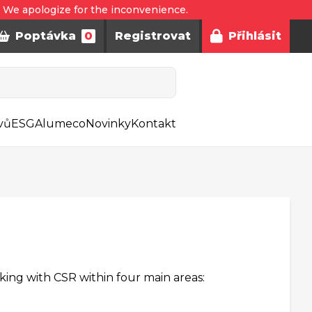
. We apologize for the inconvenience.
Poptávka
0
Registrovat
Přihlásit
vů
ESG
Alumeco
Novinky
Kontakt
ng with CSR within four main areas: