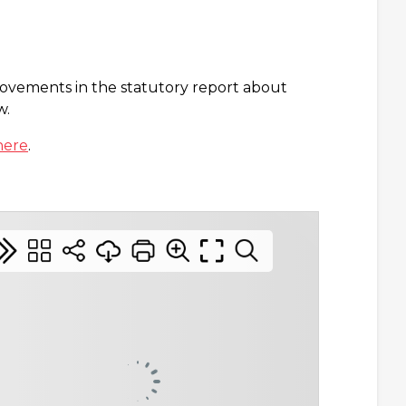
rovements in the statutory report about
w.
here
.