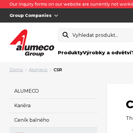
Our inquiry forms on our website are currently not worki
Group Companies
Vyhledat produkt...
Produkty
Výrobky a odvětví
Domů
Alumeco
CSR
/
/
ALUMECO
Kariéra
Th
Ceník balného