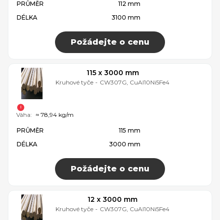
PRŮMĚR
112 mm
DÉLKA
3100 mm
Požádejte o cenu
115 x 3000 mm
Kruhové tyče
-
CW307G, CuAl10Ni5Fe4
Váha:
≈ 78,94 kg/m
PRŮMĚR
115 mm
DÉLKA
3000 mm
Požádejte o cenu
12 x 3000 mm
Kruhové tyče
-
CW307G, CuAl10Ni5Fe4