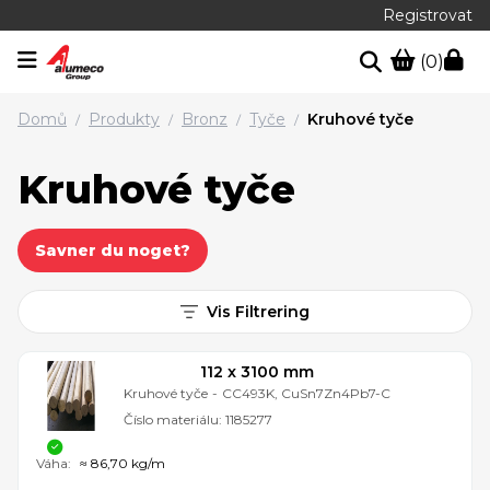
Registrovat
(0)
Domů
Produkty
Bronz
Tyče
Kruhové tyče
/
/
/
/
Kruhové tyče
Savner du noget?
Vis Filtrering
112 x 3100 mm
Kruhové tyče
-
CC493K, CuSn7Zn4Pb7-C
Číslo materiálu:
1185277
Váha:
≈ 86,70 kg/m