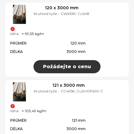
120 x 3000 mm
Kruhové tyče
-
CW453K, CuSn8
Váha:
≈ 99,53 kg/m
PRŮMĚR
120 mm
DÉLKA
3000 mm
Požádejte o cenu
121 x 3000 mm
Kruhové tyče
-
CC495K, CuSn10Pb10-C
Váha:
≈ 103,49 kg/m
PRŮMĚR
121 mm
DÉLKA
3000 mm