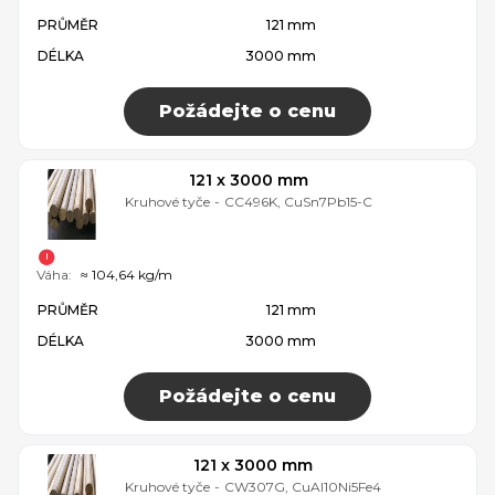
PRŮMĚR
121 mm
DÉLKA
3000 mm
Požádejte o cenu
121 x 3000 mm
Kruhové tyče
-
CC496K, CuSn7Pb15-C
Váha:
≈ 104,64 kg/m
PRŮMĚR
121 mm
DÉLKA
3000 mm
Požádejte o cenu
121 x 3000 mm
Kruhové tyče
-
CW307G, CuAl10Ni5Fe4