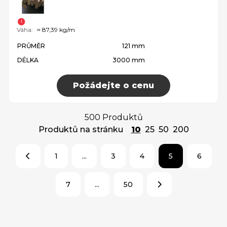
Váha:
≈ 87,39 kg/m
PRŮMĚR
121 mm
DÉLKA
3000 mm
Požádejte o cenu
500 Produktů
Produktů na stránku
10
25
50
200
1
...
3
4
5
6
7
...
50