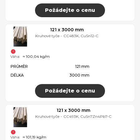
Požádejte o cenu
121 x 3000 mm
Kruhové tyče
-
CC483K, CuSn12-C
Váha:
≈ 100,04 kg/m
PRŮMĚR
121 mm
DÉLKA
3000 mm
Požádejte o cenu
121 x 3000 mm
Kruhové tyče
-
CC493K, CuSn7Zn4Pb7-C
Váha:
≈ 101,19 kg/m