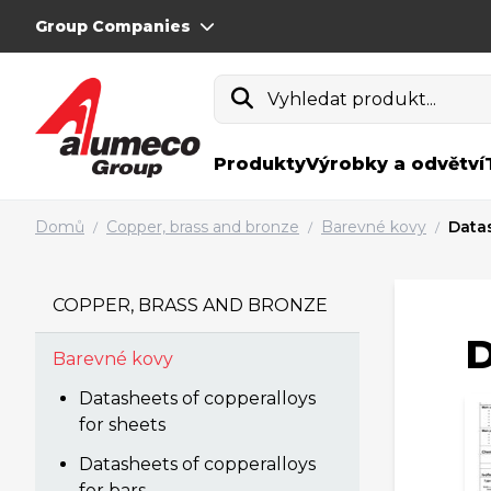
Group Companies
Vyhledat produkt...
Produkty
Výrobky a odvětví
Domů
Copper, brass and bronze
Barevné kovy
Data
/
/
/
COPPER, BRASS AND BRONZE
D
Barevné kovy
Datasheets of copperalloys
for sheets
Datasheets of copperalloys
for bars