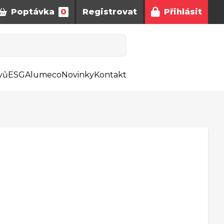
Poptávka
0
Registrovat
Přihlásit
vů
ESG
Alumeco
Novinky
Kontakt