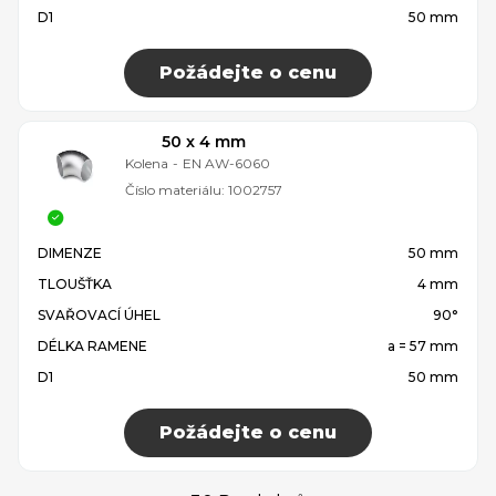
D1
50 mm
Požádejte o cenu
50 x 4 mm
Kolena
-
EN AW-6060
Číslo materiálu:
1002757
DIMENZE
50 mm
TLOUŠŤKA
4 mm
SVAŘOVACÍ ÚHEL
90°
DÉLKA RAMENE
a = 57 mm
D1
50 mm
Požádejte o cenu