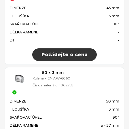
DIMENZE
45 mm
TLOUŠŤKA
5 mm
SVAŘOVACÍ ÚHEL
90°
DÉLKA RAMENE
-
D1
-
Požádejte o cenu
50 x 3 mm
Kolena
-
EN AW-6060
Číslo materiálu:
1002755
DIMENZE
50 mm
TLOUŠŤKA
3 mm
SVAŘOVACÍ ÚHEL
90°
DÉLKA RAMENE
a = 57 mm