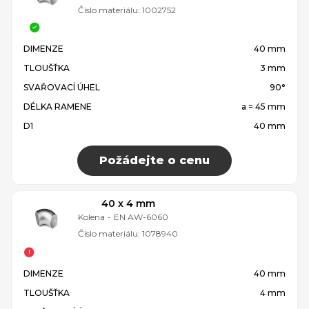
Číslo materiálu:
1002752
DIMENZE
40 mm
TLOUŠŤKA
3 mm
SVAŘOVACÍ ÚHEL
90°
DÉLKA RAMENE
a = 45 mm
D1
40 mm
Požádejte o cenu
40 x 4 mm
Kolena
-
EN AW-6060
Číslo materiálu:
1078940
DIMENZE
40 mm
TLOUŠŤKA
4 mm