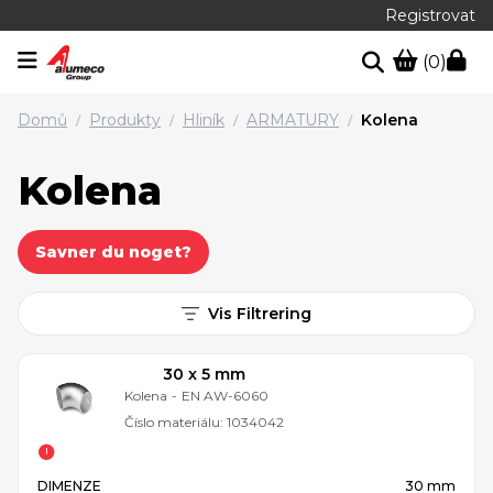
Registrovat
(0)
Domů
Produkty
Hliník
ARMATURY
Kolena
/
/
/
/
Kolena
Savner du noget?
Vis Filtrering
30 x 5 mm
Kolena
-
EN AW-6060
Číslo materiálu:
1034042
DIMENZE
30 mm