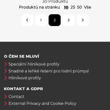
30 Produktů
Produktů na stránku
10
25
50
Vše
1
2
3
O ČEM SE MLUVÍ
Speciální hliníkové profily
Snadné a lehké řešení pro lodní průmysl
Hliníkové profily
KONTAKT A GDPR
Contact
External Privacy and Cookie Policy