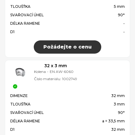
TLOUŠŤKA
5 mm
SVAŘOVACÍ ÚHEL
90°
DÉLKA RAMENE
-
D1
-
Požádejte o cenu
32 x 3 mm
Kolena
-
EN AW-6060
Číslo materiálu:
1002749
DIMENZE
32 mm
TLOUŠŤKA
3 mm
SVAŘOVACÍ ÚHEL
90°
DÉLKA RAMENE
a = 33,5 mm
D1
32 mm