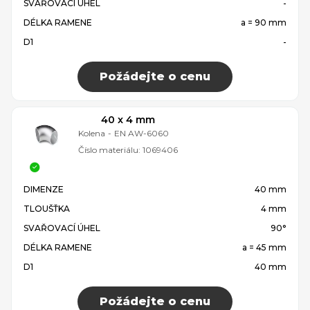
SVAŘOVACÍ ÚHEL
-
DÉLKA RAMENE
a = 90 mm
D1
-
Požádejte o cenu
40 x 4 mm
Kolena
-
EN AW-6060
Číslo materiálu:
1069406
DIMENZE
40 mm
TLOUŠŤKA
4 mm
SVAŘOVACÍ ÚHEL
90°
DÉLKA RAMENE
a = 45 mm
D1
40 mm
Požádejte o cenu