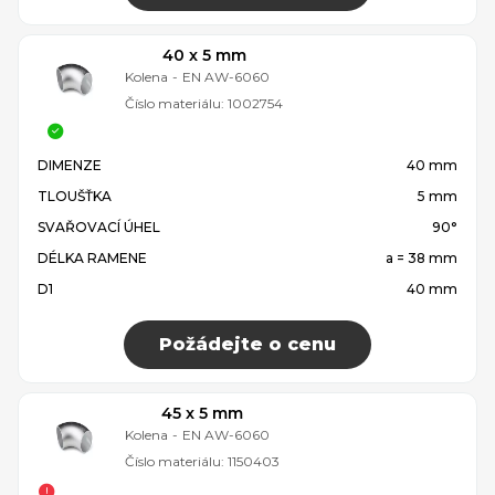
40 x 5 mm
Kolena
-
EN AW-6060
Číslo materiálu:
1002754
DIMENZE
40 mm
TLOUŠŤKA
5 mm
SVAŘOVACÍ ÚHEL
90°
DÉLKA RAMENE
a = 38 mm
D1
40 mm
Požádejte o cenu
45 x 5 mm
Kolena
-
EN AW-6060
Číslo materiálu:
1150403