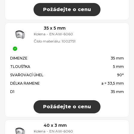
Požádejte o cenu
35 x 5 mm
Kolena
-
EN AW-6060
Číslo materiálu:
1002751
DIMENZE
35 mm
TLOUŠŤKA
5 mm
SVAŘOVACÍ ÚHEL
90°
DÉLKA RAMENE
a = 33,5 mm
D1
35 mm
Požádejte o cenu
40 x 3 mm
Kolena
-
EN AW-6060