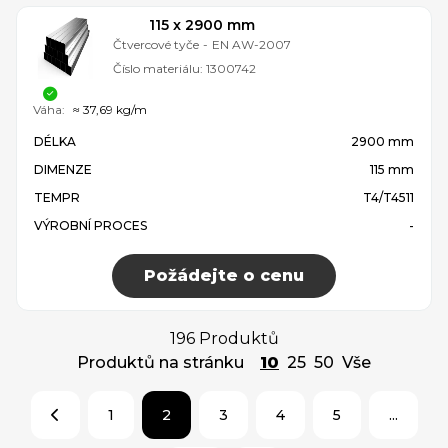
115 x 2900 mm
Čtvercové tyče
-
EN AW-2007
Číslo materiálu:
1300742
Váha:
≈ 37,69 kg/m
DÉLKA
2900 mm
DIMENZE
115 mm
TEMPR
T4/T4511
VÝROBNÍ PROCES
-
Požádejte o cenu
196 Produktů
Produktů na stránku
10
25
50
Vše
1
2
3
4
5
...