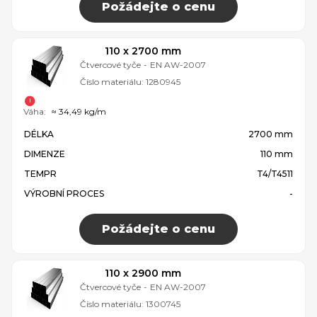
Požádejte o cenu
110 x 2700 mm
Čtvercové tyče
-
EN AW-2007
Číslo materiálu:
1280945
Váha:
≈ 34,49 kg/m
DÉLKA
2700 mm
DIMENZE
110 mm
TEMPR
T4/T4511
VÝROBNÍ PROCES
-
Požádejte o cenu
110 x 2900 mm
Čtvercové tyče
-
EN AW-2007
Číslo materiálu:
1300745