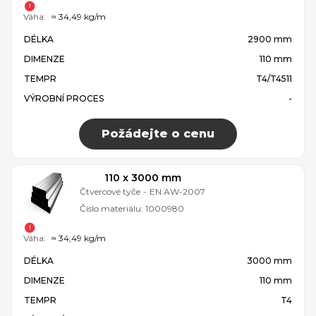
Váha:
≈ 34,49 kg/m
DÉLKA
2900 mm
DIMENZE
110 mm
TEMPR
T4/T4511
VÝROBNÍ PROCES
-
Požádejte o cenu
110 x 3000 mm
Čtvercové tyče
-
EN AW-2007
Číslo materiálu:
1000980
Váha:
≈ 34,49 kg/m
DÉLKA
3000 mm
DIMENZE
110 mm
TEMPR
T4