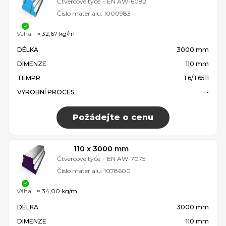
Čtvercové tyče
-
EN AW-6082
Číslo materiálu:
1000983
Váha:
≈ 32,67 kg/m
DÉLKA
3000 mm
DIMENZE
110 mm
TEMPR
T6/T6511
VÝROBNÍ PROCES
-
Požádejte o cenu
110 x 3000 mm
Čtvercové tyče
-
EN AW-7075
Číslo materiálu:
1078600
Váha:
≈ 34,00 kg/m
DÉLKA
3000 mm
DIMENZE
110 mm