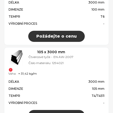
DÉLKA
3000 mm
DIMENZE
100 mm
TEMPR
T6
VÝROBNÍ PROCES
-
Požádejte o cenu
105 x 3000 mm
Čtvercové tyče
-
EN AW-2007
Číslo materiálu:
1294021
Váha:
≈ 31,42 kg/m
DÉLKA
3000 mm
DIMENZE
105 mm
TEMPR
T4/T4511
VÝROBNÍ PROCES
-