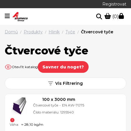
Registrovat
(0)
Domů
Produkty
Hliník
Tyče
Čtvercové tyče
/
/
/
/
Čtvercové tyče
Savner du noget?
Otevřít katalog
Vis Filtrering
100 x 3000 mm
Čtvercové tyče
-
EN AW-7075
Číslo materiálu:
1295540
Váha:
≈ 28,10 kg/m