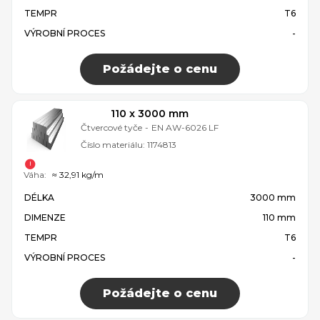
TEMPR
T6
VÝROBNÍ PROCES
-
Požádejte o cenu
110 x 3000 mm
Čtvercové tyče
-
EN AW-6026 LF
Číslo materiálu:
1174813
Váha:
≈ 32,91 kg/m
DÉLKA
3000 mm
DIMENZE
110 mm
TEMPR
T6
VÝROBNÍ PROCES
-
Požádejte o cenu