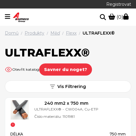
Registrovat
(0)
Domů
Produkty
Měď
Flexx
ULTRAFLEXX®
/
/
/
/
ULTRAFLEXX®
Savner du noget?
Otevřít katalog
Vis Filtrering
240 mm2 x 750 mm
ULTRAFLEXX®
-
CW004A, Cu-ETP
Číslo materiálu:
1101981
DÉLKA
750 mm