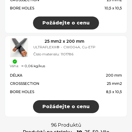
BORE HOLES
10,5 x 10,5
Požádejte o cenu
25 mm2 x 200 mm
ULTRAFLEXX®
-
CW004A, Cu-ETP
Číslo materiálu:
1101786
Váha:
≈ 0,06 kg/kus
DÉLKA
200 mm
CROSSSECTION
25 mm2
BORE HOLES
8,5 x 10,5
Požádejte o cenu
96 Produktů