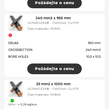
Požádejte o cenu
240 mm2 x 950 mm
ULTRAFLEXX®
-
CW004A, Cu-ETP
Číslo materiálu:
1101992
DÉLKA
950 mm
CROSSSECTION
240 mm2
BORE HOLES
10,5 x 10,5
Požádejte o cenu
25 mm2 x 1000 mm
ULTRAFLEXX®
-
CW004A, Cu-ETP
Číslo materiálu:
1101845
Váha:
≈ 0,26 kg/kus