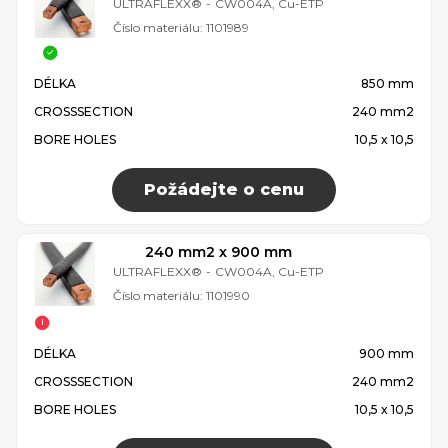
ULTRAFLEXX®
-
CW004A, Cu-ETP
Číslo materiálu:
1101989
DÉLKA
850 mm
CROSSSECTION
240 mm2
BORE HOLES
10,5 x 10,5
Požádejte o cenu
240 mm2 x 900 mm
ULTRAFLEXX®
-
CW004A, Cu-ETP
Číslo materiálu:
1101990
DÉLKA
900 mm
CROSSSECTION
240 mm2
BORE HOLES
10,5 x 10,5