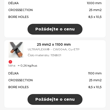
DÉLKA
1000 mm
CROSSSECTION
25 mm2
BORE HOLES
8,5 x 10,5
Požádejte o cenu
25 mm2 x 1100 mm
ULTRAFLEXX®
-
CW004A, Cu-ETP
Číslo materiálu:
1136801
Váha:
≈ 0,26 kg/kus
DÉLKA
1100 mm
CROSSSECTION
25 mm2
BORE HOLES
8,5 x 10,5
Požádejte o cenu