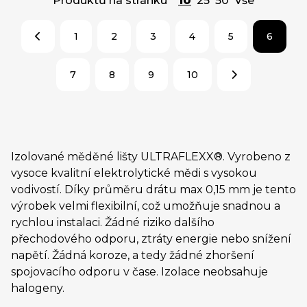
Produktů na stránku
10
25
50
Vše
1
2
3
4
5
6
7
8
9
10
Izolované měděné lišty ULTRAFLEXX®. Vyrobeno z
vysoce kvalitní elektrolytické mědi s vysokou
vodivostí. Díky průměru drátu max 0,15 mm je tento
výrobek velmi flexibilní, což umožňuje snadnou a
rychlou instalaci. Žádné riziko dalšího
přechodového odporu, ztráty energie nebo snížení
napětí. Žádná koroze, a tedy žádné zhoršení
spojovacího odporu v čase. Izolace neobsahuje
halogeny.