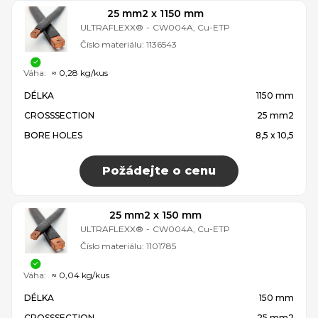
25 mm2 x 1150 mm
ULTRAFLEXX®
-
CW004A, Cu-ETP
Číslo materiálu:
1136543
Váha:
≈ 0,28 kg/kus
DÉLKA
1150 mm
CROSSSECTION
25 mm2
BORE HOLES
8,5 x 10,5
Požádejte o cenu
25 mm2 x 150 mm
ULTRAFLEXX®
-
CW004A, Cu-ETP
Číslo materiálu:
1101785
Váha:
≈ 0,04 kg/kus
DÉLKA
150 mm
CROSSSECTION
25 mm2