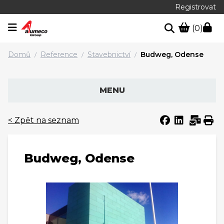
Registrovat
(0)
Domů
Reference
Stavebnictví
Budweg, Odense
/
/
/
MENU
< Zpět na seznam
Budweg, Odense