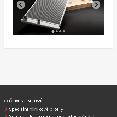
O ČEM SE MLUVÍ
Speciální hliníkové profily
Snadné a lehké řešení pro lodní průmysl