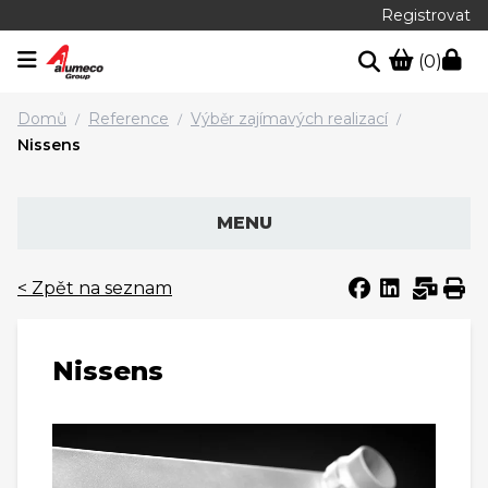
Registrovat
(0)
Domů
Reference
Výběr zajímavých realizací
/
/
/
Nissens
MENU
< Zpět na seznam
Nissens