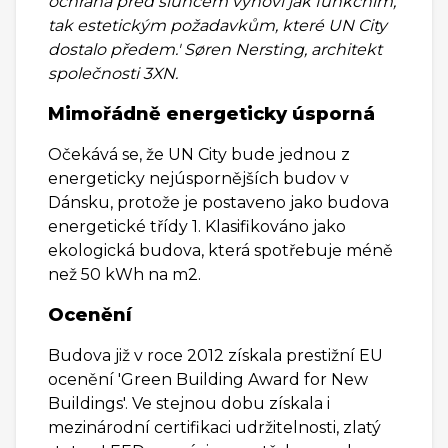
ochrana před sluncem vyhoví jak funkčním,
tak estetickým požadavkům, které UN City
dostalo předem.' Søren Nersting, architekt
společnosti 3XN.
Mimořádně energeticky úsporná
Očekává se, že UN City bude jednou z
energeticky nejúspornějších budov v
Dánsku, protože je postaveno jako budova
energetické třídy 1. Klasifikováno jako
ekologická budova, která spotřebuje méně
než 50 kWh na m2.
Ocenění
Budova již v roce 2012 získala prestižní EU
ocenění 'Green Building Award for New
Buildings'. Ve stejnou dobu získala i
mezinárodní certifikaci udržitelnosti, zlatý