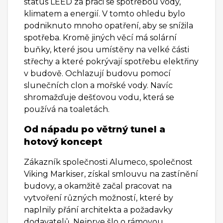
status LEED za práci se spotřebou vody,
klimatem a energií. V tomto ohledu bylo
podniknuto mnoho opatření, aby se snížila
spotřeba. Kromě jiných věcí má solární
buňky, které jsou umístěny na velké části
střechy a které pokrývají spotřebu elektřiny
v budově. Ochlazují budovu pomocí
slunečních clon a mořské vody. Navíc
shromažďuje dešťovou vodu, která se
používá na toaletách.
Od nápadu po větrný tunel a
hotový koncept
Zákazník společnosti Alumeco, společnost
Viking Markiser, získal smlouvu na zastínění
budovy, a okamžitě začal pracovat na
vytvoření různých možností, které by
naplnily přání architekta a požadavky
dodavatelů. Nejprve šlo o rámovou