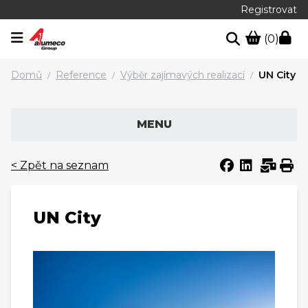
Registrovat
(0)
Domů
Reference
Výběr zajímavých realizací
UN City
/
/
/
MENU
< Zpět na seznam
UN City