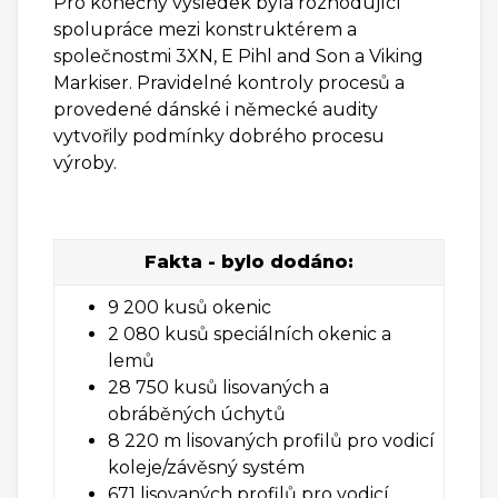
Pro konečný výsledek byla rozhodující
spolupráce mezi konstruktérem a
společnostmi 3XN, E Pihl and Son a Viking
Markiser. Pravidelné kontroly procesů a
provedené dánské i německé audity
vytvořily podmínky dobrého procesu
výroby.
Fakta - bylo dodáno:
9 200 kusů okenic
2 080 kusů speciálních okenic a
lemů
28 750 kusů lisovaných a
obráběných úchytů
8 220 m lisovaných profilů pro vodicí
koleje/závěsný systém
671 lisovaných profilů pro vodicí