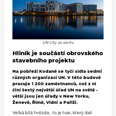
UN City za úsvitu
Hliník je součástí obrovského
stavebního projektu
Na pobřeží Kodaně se tyčí sídla sedmi
různých organizací UN. V této budově
pracuje 1 200 zaměstnanců, což z ní
činí šestý největší úřad UN na světě -
větší jsou jen úřady v New Yorku,
Ženevě, Římě, Vídni a Paříži.
Velká bílá hvězda... to je tvar, který dali