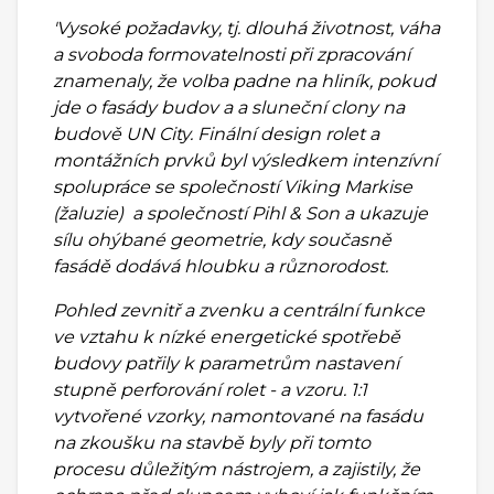
'Vysoké požadavky, tj. dlouhá životnost, váha
a svoboda formovatelnosti při zpracování
znamenaly, že volba padne na hliník, pokud
jde o fasády budov a a sluneční clony na
budově UN City. Finální design rolet a
montážních prvků byl výsledkem intenzívní
spolupráce se společností Viking Markise
(žaluzie) a společností Pihl & Son a ukazuje
sílu ohýbané geometrie, kdy současně
fasádě dodává hloubku a různorodost.
Pohled zevnitř a zvenku a centrální funkce
ve vztahu k nízké energetické spotřebě
budovy patřily k parametrům nastavení
stupně perforování rolet - a vzoru. 1:1
vytvořené vzorky, namontované na fasádu
na zkoušku na stavbě byly při tomto
procesu důležitým nástrojem, a zajistily, že