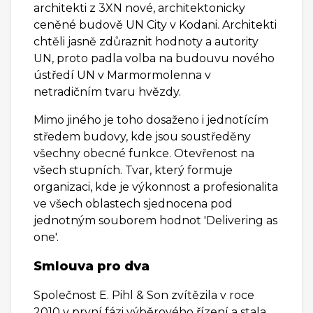
architekti z 3XN nové, architektonicky
ceněné budově UN City v Kodani. Architekti
chtěli jasně zdůraznit hodnoty a autority
UN, proto padla volba na budouvu nového
ústředí UN v Marmormolenna v
netradičním tvaru hvězdy.
Mimo jiného je toho dosaženo i jednotícím
středem budovy, kde jsou soustředěny
všechny obecné funkce. Otevřenost na
všech stupních. Tvar, který formuje
organizaci, kde je výkonnost a profesionalita
ve všech oblastech sjednocena pod
jednotným souborem hodnot 'Delivering as
one'.
Smlouva pro dva
Společnost E. Pihl & Son zvítězila v roce
2010 v první fázi výběrového řízení a stala