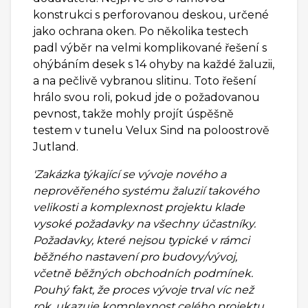
konstrukci s perforovanou deskou, určené
jako ochrana oken. Po několika testech
padl výběr na velmi komplikované řešení s
ohýbáním desek s 14 ohyby na každé žaluzii,
a na pečlivě vybranou slitinu. Toto řešení
hrálo svou roli, pokud jde o požadovanou
pevnost, takže mohly projít úspěšně
testem v tunelu Velux Sind na poloostrově
Jutland.
'Zakázka týkající se vývoje nového a
neprověřeného systému žaluzií takového
velikosti a komplexnost projektu klade
vysoké požadavky na všechny účastníky.
Požadavky, které nejsou typické v rámci
běžného nastavení pro budovy/vývoj,
včetně běžných obchodních podmínek.
Pouhý fakt, že proces vývoje trval víc než
rok, ukazuje komplexnost celého projektu. .