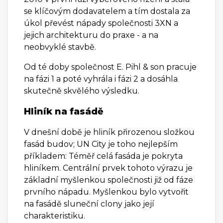
se klíčovým dodavatelem a tím dostala za
úkol převést nápady společnosti 3XN a
jejich architekturu do praxe - a na
neobvyklé stavbě.
Od té doby společnost E. Pihl & son pracuje
na fázi 1 a poté vyhrála i fázi 2 a dosáhla
skutečně skvělého výsledku.
Hliník na fasádě
V dnešní době je hliník přirozenou složkou
fasád budov; UN City je toho nejlepším
příkladem: Téměř celá fasáda je pokryta
hliníkem. Centrální prvek tohoto výrazu je
základní myšlenkou společnosti již od fáze
prvního nápadu. Myšlenkou bylo vytvořit
na fasádě sluneční clony jako její
charakteristiku.